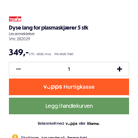
Dyse lang for plasmaskjærer 5 stk
Les
anmeldelser
Vnr.
282029
349
,-
279,- ekskl. mva.
Pris ekskl. frakt
Legg i handlekurven
Betal enkelt med
eller
Få på lager - kan sendes nå.
Beregn frakt