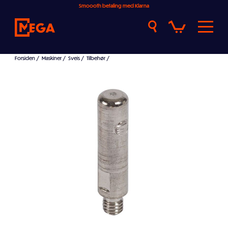
Smoooth betaling med Klarna
Forsiden
/
Maskiner
/
Sveis
/
Tilbehør
/