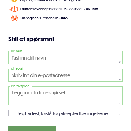
Estimert levering:
tirsdag 11.08 - onsdag 12.08
info
Klikk og hent i Trondheim –
info
Still et spørsmål
Ditt navn
*
Din epost
*
Din forespørsel
*
Jeg har lest, forstått og akseptert betingelsene.
*