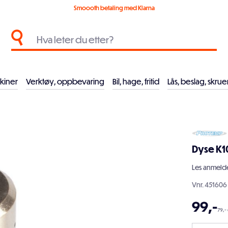
Smoooth betaling med Klarna
kiner
Verktøy, oppbevaring
Bil, hage, fritid
Lås, beslag, skrue
Dyse K1
Les
anmelde
Vnr.
451606
99
,-
79,-