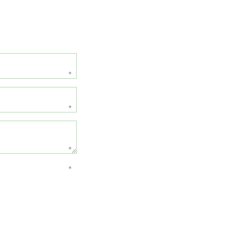
*
*
*
*