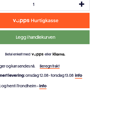
Legg i handlekurven
Betal enkelt med
eller
ager og kan sendes nå.
Beregn frakt
imert levering:
onsdag 12.08 - torsdag 13.08
info
k og hent i Trondheim –
info