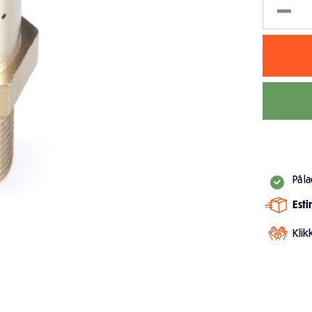
På l
Est
Klik