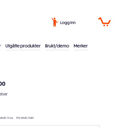
Logg inn
r
Utgåtte produkter
Brukt/demo
Merker
00
lser
 ekskl. mva.
Pris ekskl. frakt