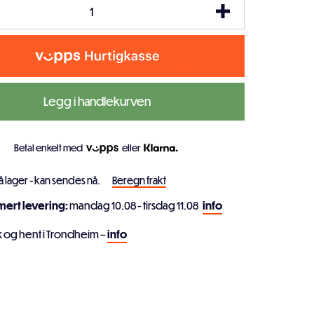
Legg i handlekurven
Betal enkelt med
eller
å lager - kan sendes nå.
Beregn frakt
imert levering:
mandag 10.08 - tirsdag 11.08
info
k og hent i Trondheim –
info