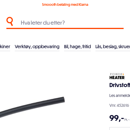
Smoooth betaling med Klarna
kiner
Verktøy, oppbevaring
Bil, hage, fritid
Lås, beslag, skrue
Drivstof
Les
anmelde
Vnr.
452616
99
,-
79,-