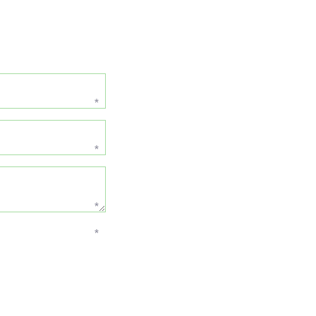
*
*
*
*