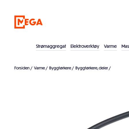
Strømaggregat
Elektroverktøy
Varme
Mas
Forsiden
/
Varme
/
Byggtørkere
/
Byggtørkere, deler
/