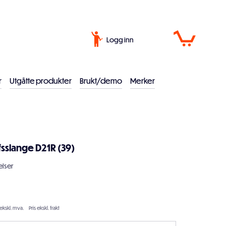
Logg inn
r
Utgåtte produkter
Brukt/demo
Merker
fsslange D21R (39)
lser
 ekskl. mva.
Pris ekskl. frakt