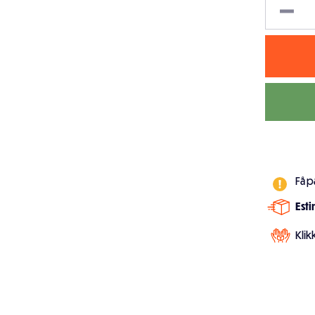
Få p
Est
Klik