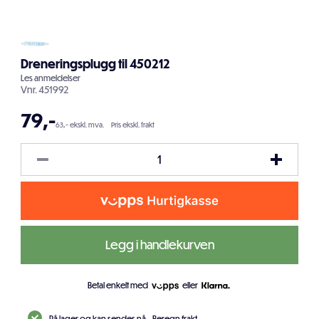
Dreneringsplugg til 450212
Les
anmeldelser
Vnr.
451992
79
,-
63,- ekskl. mva.
Pris ekskl. frakt
Legg i handlekurven
Betal enkelt med
eller
På lager og kan sendes nå.
Beregn frakt