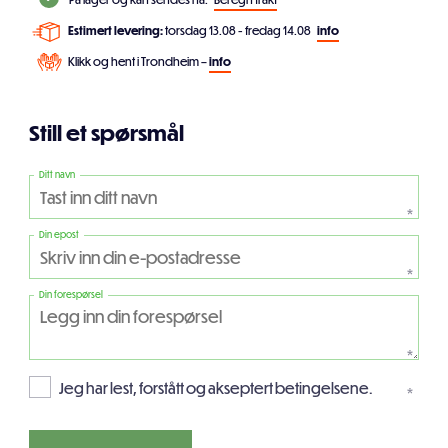
Estimert levering:
torsdag 13.08 - fredag 14.08
info
Klikk og hent i Trondheim –
info
Still et spørsmål
Ditt navn
*
Din epost
*
Din forespørsel
*
Jeg har lest, forstått og akseptert betingelsene.
*