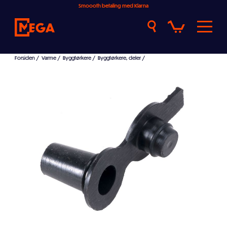
Smoooth betaling med Klarna
Forsiden
/
Varme
/
Byggtørkere
/
Byggtørkere, deler
/