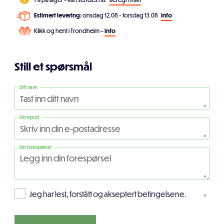
Estimert levering:
onsdag 12.08 - torsdag 13.08
info
Klikk og hent i Trondheim –
info
Still et spørsmål
Ditt navn
*
Din epost
*
Din forespørsel
*
Jeg har lest, forstått og akseptert betingelsene.
*