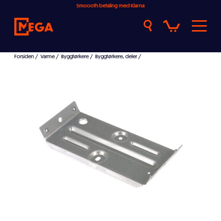
Smoooth betaling med Klarna
Forsiden
/
Varme
/
Byggtørkere
/
Byggtørkere, deler
/