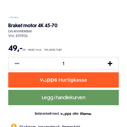
Braket motor 4K 45-70
Les
anmeldelser
Vnr.
451906
49
,-
39,- ekskl. mva.
Pris ekskl. frakt
Legg i handlekurven
Betal enkelt med
eller
Få på lager - kan sendes nå.
Beregn frakt