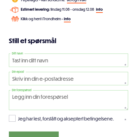
Estimert levering:
tirsdag 11.08 - onsdag 12.08
info
Klikk og hent i Trondheim –
info
Still et spørsmål
Ditt navn
*
Din epost
*
Din forespørsel
*
Jeg har lest, forstått og akseptert betingelsene.
*