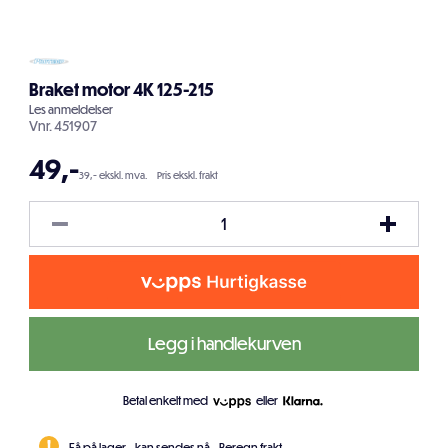
Braket motor 4K 125-215
Les
anmeldelser
Vnr.
451907
49
,-
39,- ekskl. mva.
Pris ekskl. frakt
Legg i handlekurven
Betal enkelt med
eller
Få på lager - kan sendes nå.
Beregn frakt