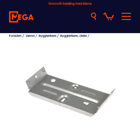
Smoooth betaling med Klarna
Forsiden
/
Varme
/
Byggtørkere
/
Byggtørkere, deler
/