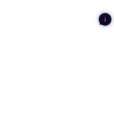
Nyhetsbrev fra Mega Norge
Motta gode tilbud rett i innboksen.