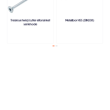
Treskrue twist/cutter elforsinket
Metallbor HSS (DIN338)
senkhode
Legg i handlekurven
Legg i handlekurven