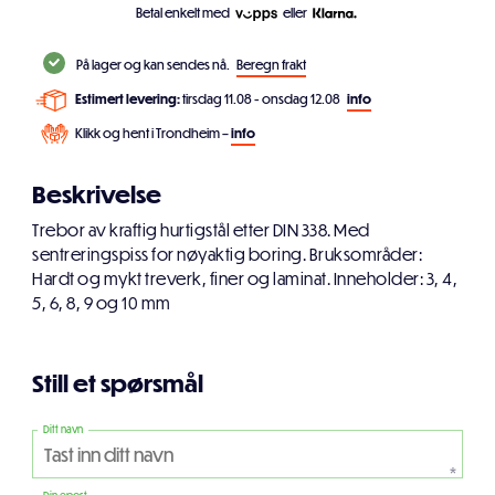
Betal enkelt med
eller
På lager og kan sendes nå.
Beregn frakt
Estimert levering:
tirsdag 11.08 - onsdag 12.08
info
Klikk og hent i Trondheim –
info
Beskrivelse
Trebor av kraftig hurtigstål etter DIN 338. Med
sentreringspiss for nøyaktig boring. Bruksområder:
Hardt og mykt treverk, finer og laminat. Inneholder: 3, 4,
5, 6, 8, 9 og 10 mm
Still et spørsmål
Ditt navn
*