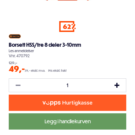
62
Borsett HSS/tre 8 deler 3-10mm
Les
anmeldelser
Vnr.
470792
129
,-
49
,-
39,- ekskl. mva.
Pris ekskl. frakt
Legg i handlekurven