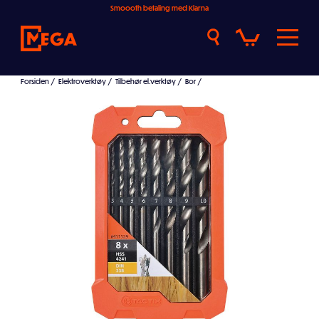
Smoooth betaling med Klarna
Forsiden
/
Elektroverktøy
/
Tilbehør el.verktøy
/
Bor
/