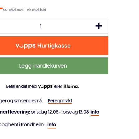
-
63,- ekskl. mva.
Pris ekskl. frakt
Legg i handlekurven
Betal enkelt med
eller
ager og kan sendes nå.
Beregn frakt
imert levering:
onsdag 12.08 - torsdag 13.08
info
k og hent i Trondheim –
info