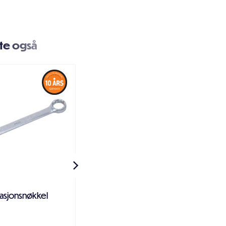
te også
asjonsnøkkel
Metallbor HSS (DIN338)