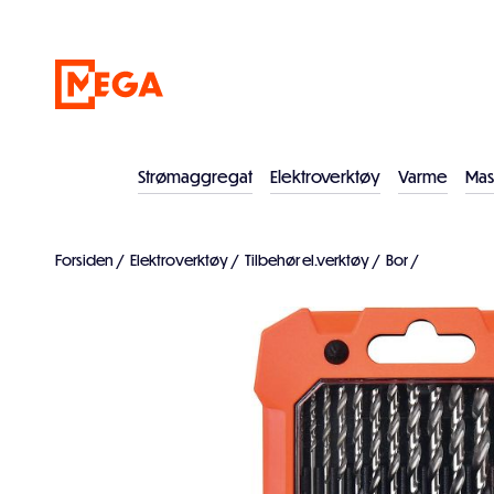
Strømaggregat
Elektroverktøy
Varme
Mas
Forsiden
/
Elektroverktøy
/
Tilbehør el.verktøy
/
Bor
/