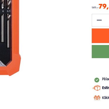
79
,
149
,-
På l
Est
Klik