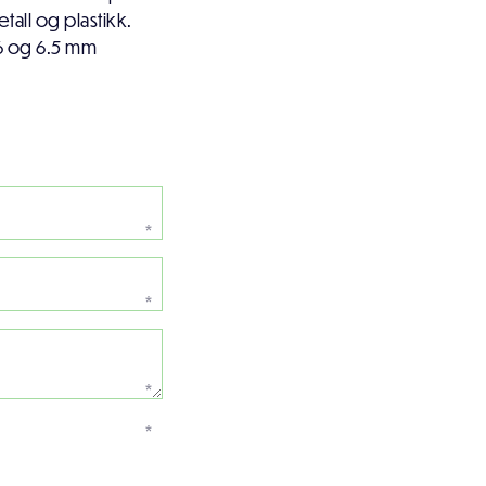
tall og plastikk.
5, 6 og 6.5 mm
*
*
*
*