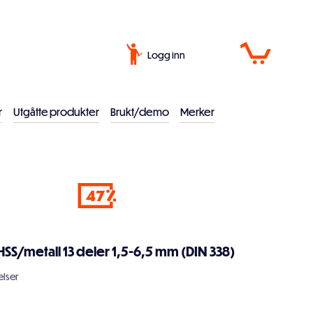
Logg inn
r
Utgåtte produkter
Brukt/demo
Merker
47
HSS/metall 13 deler 1,5-6,5 mm (DIN 338)
lser