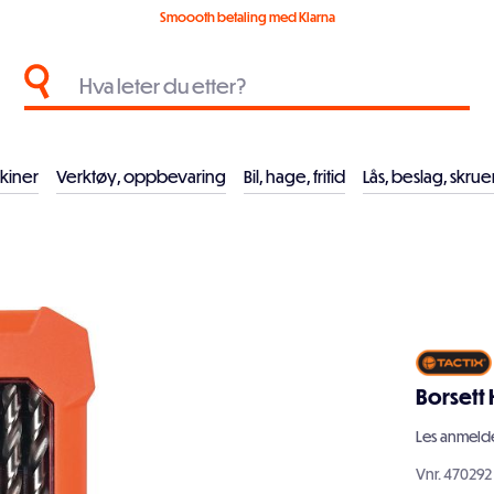
Smoooth betaling med Klarna
kiner
Verktøy, oppbevaring
Bil, hage, fritid
Lås, beslag, skrue
Borsett 
Les
anmelde
Vnr.
470292