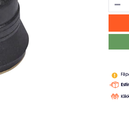
Få p
Est
Klik