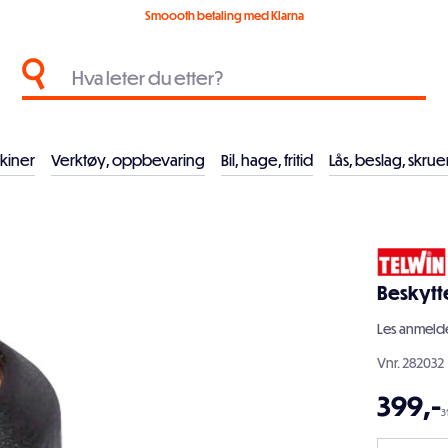
Smoooth betaling med Klarna
kiner
Verktøy, oppbevaring
Bil, hage, fritid
Lås, beslag, skrue
Beskytte
Les
anmelde
Vnr.
282032
399
,-
3