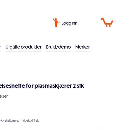
Logg inn
r
Utgåtte produkter
Brukt/demo
Merker
lseshette for plasmaskjærer 2 stk
lser
19,- ekskl. mva.
Pris ekskl. frakt