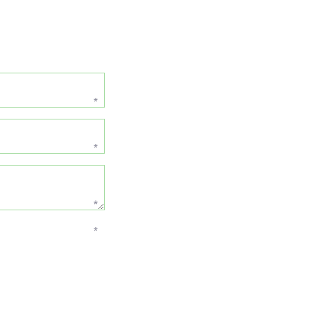
*
*
*
*